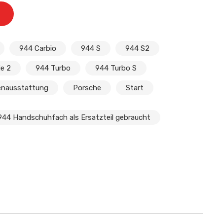
944 Carbio
944 S
944 S2
ie 2
944 Turbo
944 Turbo S
enausstattung
Porsche
Start
944 Handschuhfach als Ersatzteil gebraucht