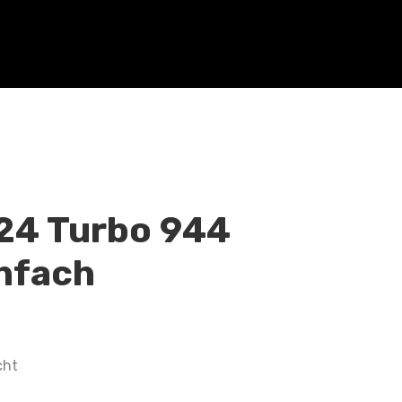
24 Turbo 944
hfach
cht