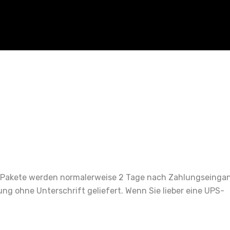
Pakete werden normalerweise 2 Tage nach Zahlungseingan
ng ohne Unterschrift geliefert. Wenn Sie lieber eine UPS-