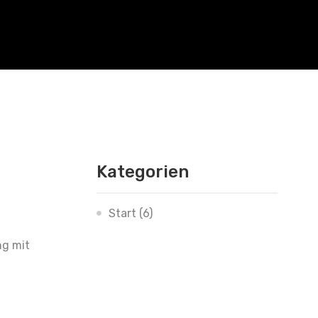
Kategorien
Start
(6)
g mit