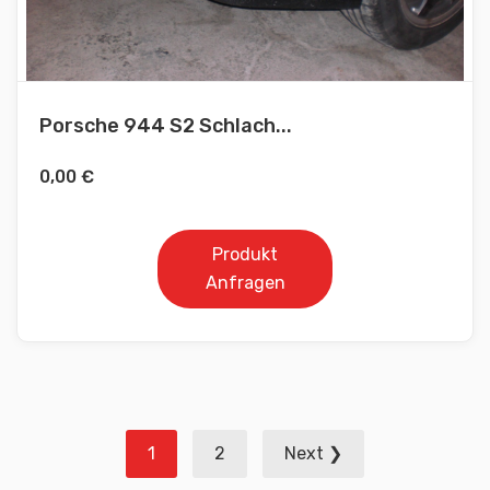
Porsche 944 S2 Schlach...
0,00
€
Produkt
Anfragen
Seitennummerierung
1
2
Next ❯